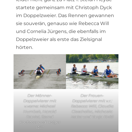
startete gemeinsam mit Christoph Dyck
im Doppelzweier. Das Rennen gewannen
sie souverän, genauso wie Rebecca Will
und Cornelia Jürgens, die ebenfalls im
Doppelzweier als erste das Zielsignal
hörten.
Der Männer-
Der Frauen-
Doppelvierer mit
Doppelvierer mit v.r.:
v.vorne: Michael
Rebecca Will, Claudia
Humbek, Harald
Ciescholka, Michaela
Daniel, Bernd
Maier und Tanja Knöll
Pachtner und Holger
Will