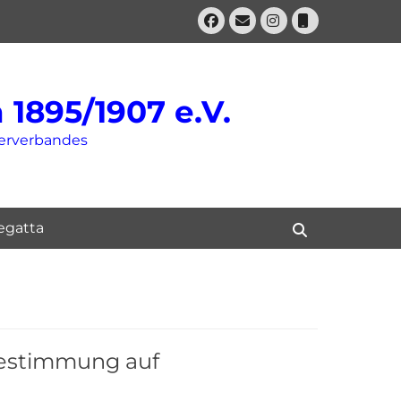
Facebook
E-
Instagram
Telefon
Mail
1895/1907 e.V.
derverbandes
gatta
Suchen
bestimmung auf