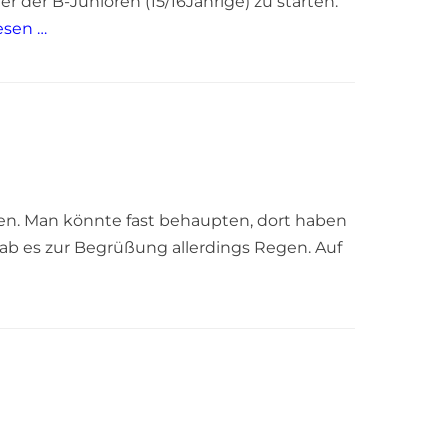
r der B-Junioren (15/16Jährige) zu starten.
esen …
hen. Man könnte fast behaupten, dort haben
gab es zur Begrüßung allerdings Regen. Auf