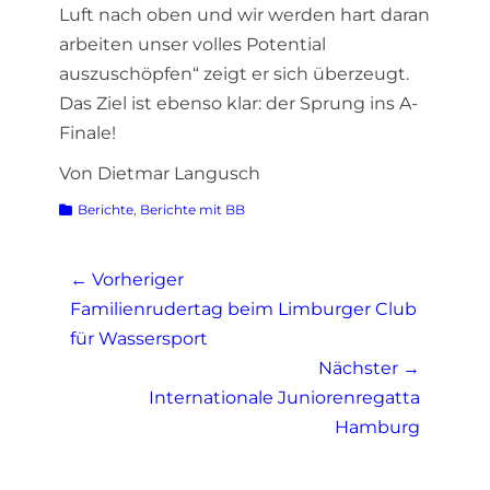
Luft nach oben und wir werden hart daran
arbeiten unser volles Potential
auszuschöpfen“ zeigt er sich überzeugt.
Das Ziel ist ebenso klar: der Sprung ins A-
Finale!
Von Dietmar Langusch
Kategorien
Berichte
,
Berichte mit BB
Beitragsnavigation
← Vorheriger
Vorheriger
Familienrudertag beim Limburger Club
Beitrag:
für Wassersport
Nächster →
Nächster
Internationale Juniorenregatta
Beitrag:
Hamburg