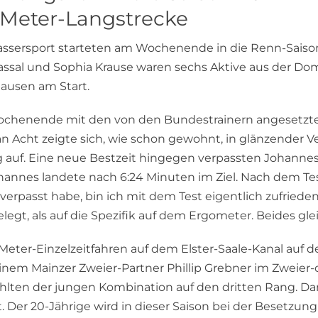
-Meter-Langstrecke
Wassersport starteten am Wochenende in die Renn-Saiso
Nassal und Sophia Krause waren sechs Aktive aus der D
ausen am Start.
chenende mit den von den Bundestrainern angesetzten
cht zeigte sich, wie schon gewohnt, in glänzender Verf
 auf. Eine neue Bestzeit hingegen verpassten Johannes 
annes landete nach 6:24 Minuten im Ziel. Nach dem Te
verpasst habe, bin ich mit dem Test eigentlich zufried
egt, als auf die Spezifik auf dem Ergometer. Beides gleic
ter-Einzelzeitfahren auf dem Elster-Saale-Kanal auf d
em Mainzer Zweier-Partner Phillip Grebner im Zweier-
fehlten der jungen Kombination auf den dritten Rang. D
. Der 20-Jährige wird in dieser Saison bei der Besetzun