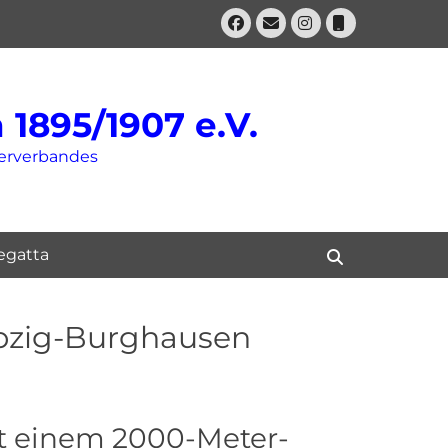
Facebook
E-
Instagram
Telefon
Mail
1895/1907 e.V.
derverbandes
gatta
Suchen
ipzig-Burghausen
it einem 2000-Meter-