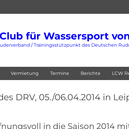
Club für Wassersport von 
Ruderverband / Trainingsstützpunkt des Deutschen Ru
Vermietung
Termine
Berichte
LCW Re
es DRV, 05./06.04.2014 in Le
nungsvoll in die Saison 2014 m