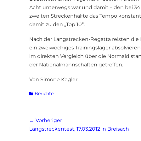
Acht unterwegs war und damit – den bei 34 S
zweiten Streckenhälfte das Tempo konstant 
damit zu den „Top 10“.
Nach der Langstrecken-Regatta reisten die
ein zweiwöchiges Trainingslager absolvieren.
im direkten Vergleich über die Normaldist
der Nationalmannschaften getroffen.
Von Simone Kegler
Kategorien
Berichte
Beitragsnavigation
← Vorheriger
Vorheriger
Langstreckentest, 17.03.2012 in Breisach
Beitrag: