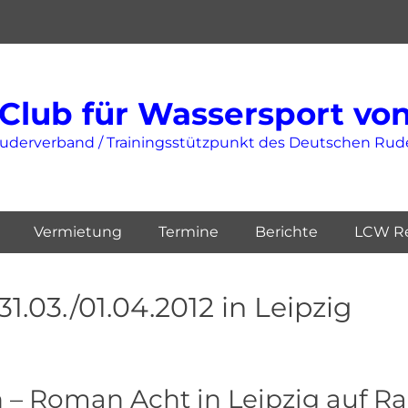
Club für Wassersport von 
Ruderverband / Trainingsstützpunkt des Deutschen Ru
Vermietung
Termine
Berichte
LCW Re
1.03./01.04.2012 in Leipzig
on – Roman Acht in Leipzig auf R