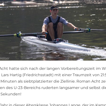
ht hatte sich nach der langen Vorbereitungszeit im Wi
s Hartig (Friedrichsstadt) mit einer Traumzeit von 2
nuten als siebtplatzierter die Ziellinie. Roman Acht ze
ten des U-23-Bereichs ruderten langsamer und selbst die
0 Sekunden!
Jahr in dieser Altersklasse Johannes Lange, der im Ka