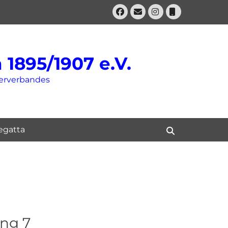
Facebook
E-
Instagram
Telefon
Mail
1895/1907 e.V.
derverbandes
gatta
Suchen
ang 7