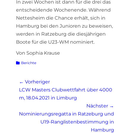
In zwei Wochen ist dann für die drei das
entscheidende Wochenende. Während
Nettesheim die Chance erhält, sich in
Hamburg bei den Junioren zu beweisen,
werden in Ratzeburg die diesjährigen
Boote für die U23-WM nominiert.
Von Sophia Krause
Kategorien
Berichte
Beitragsnavigation
← Vorheriger
Vorheriger
LCW Masters Clubwettfahrt über 4000
Beitrag:
m, 18.04.2021 in Limburg
Nächster →
Nächster
Nominierungsregatta in Ratzeburg und
Beitrag:
U19-Ranglistenbestimmung in
Hamburg